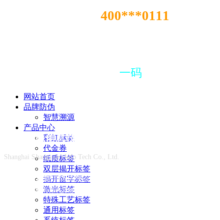
​​
400***01​11
咨询热线 :
一物一码
所有的问题上海尚源
一码
解决
网站首页
品牌防伪
智慧溯源
产品中心
上海尚源信息技术有限公司
彩虹标签
代金券
Shanghai Shangyuan Info Tech Co., Ltd.
纸质标签
双层揭开标签
​​为企业用户提供防伪标签、窜货追溯、
产品
揭开留字标签
激光标签
溯源、
大数据营销整体解决方案
特殊工艺标签
通用标签